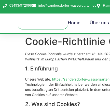
Inhalt
springen
03493/972098
info@sandersdorfer-wassergarten.de
Rams
Home
Über uns
Cookie-Richtlinie
Diese Cookie-Richtlinie wurde zuletzt am 16. Mai 202
Wohnsitz im Europäischen Wirtschaftsraum und der 
1. Einführung
Unsere Website,
https://sandersdorfer-wassergarten
Technologien (der Einfachheit halber werden all d
uns beauftragten Drittparteien platziert. In dem u
von Cookies auf unserer Website.
2. Was sind Cookies?