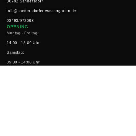
06792 Sandersdorf
info@sandersdorfer-wassergarten.de
03493/972098
OPENING
Montag - Freitag:
14:00 - 18:00 Uhr
Samstag:
09:00 - 14:00 Uhr